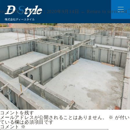
‹
service04
webmaster
|
2020年9月14日
←
Return to service04
›
コメントを残す
メールアドレスが公開されることはありません。
※
が付い
ている欄は必須項目です
コメント
※