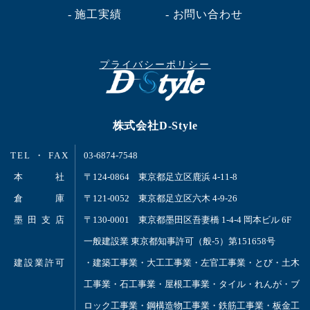
- 施工実績
- お問い合わせ
プライバシーポリシー
株式会社D-Style
TEL ・ FAX
03-6874-7548
本 社
〒124-0864 東京都足立区鹿浜 4-11-8
倉 庫
〒121-0052 東京都足立区六木 4-9-26
墨 田 支 店
〒130-0001 東京都墨田区吾妻橋 1-4-4 岡本ビル 6F
一般建設業 東京都知事許可（般-5）第151658号
建設業許可
・建築工事業・大工工事業・左官工事業・とび・土木
工事業・石工事業・屋根工事業・タイル・れんが・ブ
ロック工事業・鋼構造物工事業・鉄筋工事業・板金工