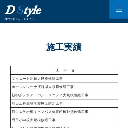
施工実績
工 事 名
マイコート用賀大規模修繕工事
東
ホテルレジーナ河口湖大規模修繕工事
山
新御茶ノ水アーバントリニティ大規模修繕工事
東
町田工科高等学校屋上防水工事
東
目白大学岩槻キャンパス体育館棟外壁改修工事
埼
隅田小学校大規模修繕工事
東