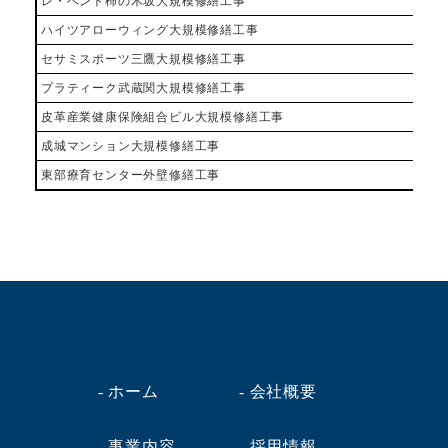
レ・ベント柿の木坂大規模修繕工事
東
ハイツアローウィング大規模修繕工事
東
セサミスポーツ三鷹大規模修繕工事
東
プラティーク武蔵関大規模修繕工事
東
皮革産業健康保険組合ビル大規模修繕工事
東
成城マンション大規模修繕工事
東
東部療育センター外壁修繕工事
東
- ホーム
- 会社概要
- 事業内容
- 採用情報